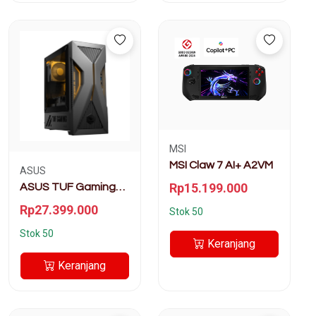
MSI
MSI Claw 7 AI+ A2VM
ASUS
Rp15.199.000
ASUS TUF Gaming
T500 - T500MV-
Rp27.399.000
Stok 50
I7NT6CG3G-HM
Stok 50
Keranjang
Keranjang